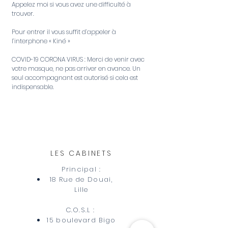
Appelez moi si vous avez une difficulté à
trouver.
Pour entrer il vous suffit d’appeler à
l’interphone « Kiné »
COVID-19 CORONA VIRUS : Merci de venir avec
votre masque, ne pas arriver en avance. Un
seul accompagnant est autorisé si cela est
indispensable.
LES CABINETS
Principal :
18 Rue de Douai,
Lille
C.O.S.L : ​
15 boulevard Bigo