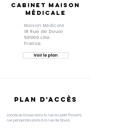
Cabinet maison
médicale
Maison
Médicale
18 Rue de Douai
59000 Lille,
France
Voir le plan
plan d'accès
L'accès se trouve dans la rue du petit Thouars,
rue perpendiculaire à la rue de Douai,